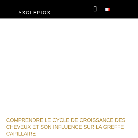
Aller
au
ASCLEPIOS
contenu
GREFFE CAPILLAIRE
MÉDECINE ESTHÉTIQUE
E-CONSULTATI
CYCLE DE CROISSANCE DES
CHEVEUX ET GREFFE
CAPILLAIRE
COMPRENDRE LE CYCLE DE CROISSANCE DES
CHEVEUX ET SON INFLUENCE SUR LA GREFFE
CAPILLAIRE