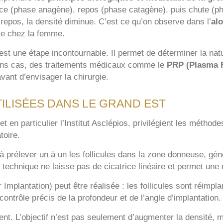
nce (phase anagène), repos (phase catagène), puis chute (p
repos, la densité diminue. C’est ce qu’on observe dans l’
al
e chez la femme.
est une étape incontournable. Il permet de déterminer la natu
rtains cas, des traitements médicaux comme le
PRP (Plasma R
ant d’envisager la chirurgie.
ILISÉES DANS LE GRAND EST
 en particulier l’Institut Asclépios, privilégient les métho
toire.
à prélever un à un les follicules dans la zone donneuse, géné
technique ne laisse pas de cicatrice linéaire et permet une 
r Implantation) peut être réalisée : les follicules sont réim
 contrôle précis de la profondeur et de l’angle d’implantation.
ment. L’objectif n’est pas seulement d’augmenter la densité, 