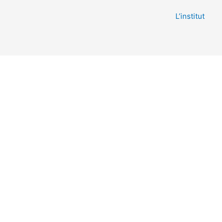
L’institut
IRE DANS LE GRAND E
ET ACCOMPAGNEMENT 
ASCLÉPIOS