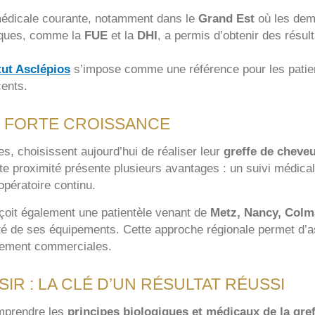
édicale courante, notamment dans le
Grand Est
où les de
niques, comme la
FUE
et la
DHI
, a permis d’obtenir des résul
itut Asclépios
s’impose comme une référence pour les patie
ents.
 FORTE CROISSANCE
choisissent aujourd’hui de réaliser leur
greffe de cheve
tte proximité présente plusieurs avantages : un suivi médic
pératoire continu.
eçoit également une patientèle venant de
Metz, Nancy, Colm
ualité de ses équipements. Cette approche régionale permet d’
urement commerciales.
R : LA CLÉ D’UN RÉSULTAT RÉUSSI
omprendre les
principes biologiques et médicaux de la gref