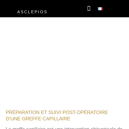
Aller
au
ASCLEPIOS
contenu
GREFFE CAPILLAIRE
MÉDECINE ESTHÉTIQUE
E-CONSULTATI
PRÉPARATION ET SUIVI POST
OPÉRATOIRE D’UNE GREFFE
CAPILLAIRE
PRÉPARATION ET SUIVI POST-OPÉRATOIRE
D’UNE GREFFE CAPILLAIRE