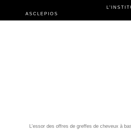
Aller
L’INSTI
au
ASCLEPIOS
contenu
REPRISES DE 
L’essor des offres de greffes de cheveux à bas