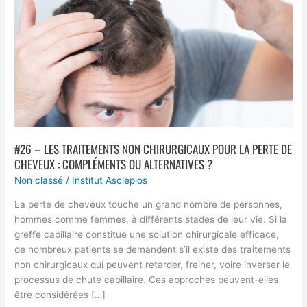
non
chirurgicaux
pour
la
perte
de
cheveux
:
compléments
ou
#26 – LES TRAITEMENTS NON CHIRURGICAUX POUR LA PERTE DE
alternatives
CHEVEUX : COMPLÉMENTS OU ALTERNATIVES ?
?
Non classé
/
Institut Asclepios
La perte de cheveux touche un grand nombre de personnes,
hommes comme femmes, à différents stades de leur vie. Si la
greffe capillaire constitue une solution chirurgicale efficace,
de nombreux patients se demandent s’il existe des traitements
non chirurgicaux qui peuvent retarder, freiner, voire inverser le
processus de chute capillaire. Ces approches peuvent-elles
être considérées […]