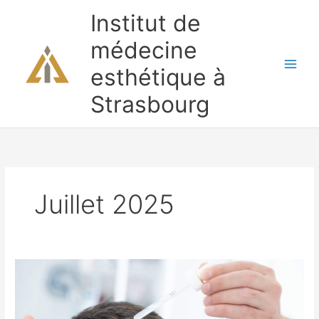
Aller
Institut de
au
contenu
médecine
esthétique à
Strasbourg
Juillet 2025
#26
–
Les
traitements