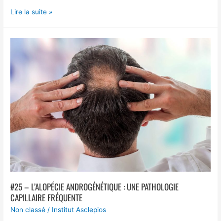
Lire la suite »
#25
–
L’alopécie
androgénétique
:
une
pathologie
capillaire
fréquente
#25 – L’ALOPÉCIE ANDROGÉNÉTIQUE : UNE PATHOLOGIE
CAPILLAIRE FRÉQUENTE
Non classé
/
Institut Asclepios