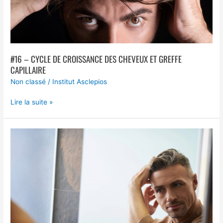
Greffe
Capillaire
#16 – CYCLE DE CROISSANCE DES CHEVEUX ET GREFFE
CAPILLAIRE
Non classé
/
Institut Asclepios
Lire la suite »
#15
–
Préparation
et
Suivi
Post
Opératoire
d’une
Greffe