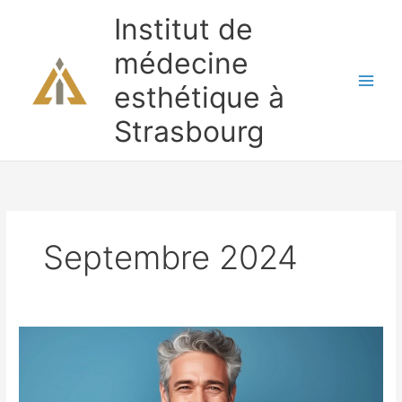
Aller
Institut de
au
contenu
médecine
esthétique à
Strasbourg
Septembre 2024
#18
–
Impact
de