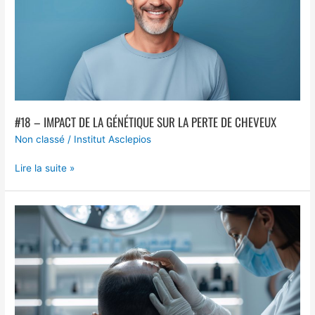
la
Génétique
sur
la
Perte
de
Cheveux
#18 – IMPACT DE LA GÉNÉTIQUE SUR LA PERTE DE CHEVEUX
Non classé
/
Institut Asclepios
Lire la suite »
#17
–
Avancées
Technologiques
en
Greffe
Capillaire