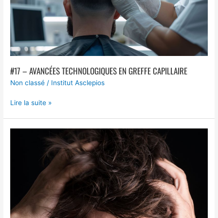
#17 – AVANCÉES TECHNOLOGIQUES EN GREFFE CAPILLAIRE
Non classé
/
Institut Asclepios
Lire la suite »
#16
–
Cycle
de
Croissance
des
Cheveux
et